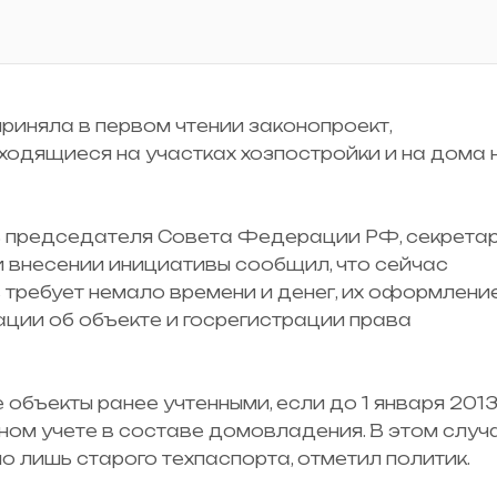
риняла в первом чтении законопроект,
одящиеся на участках хозпостройки и на дома 
ь председателя Совета Федерации РФ, секрета
и внесении инициативы сообщил, что сейчас
в требует немало времени и денег, их оформлени
ции об объекте и госрегистрации права
 объекты ранее учтенными, если до 1 января 2013
ном учете в составе домовладения. В этом случ
о лишь старого техпаспорта, отметил политик.