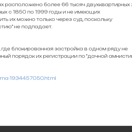
нах расположено более 66 тысяч двухквартирных
ых с 1850 по 1999 годы и не имеющих
ь их можно только через суд, поскольку
тию" не подпадает.
 где блокированная застройка в одном ряду не
ый порядок их регистрации по "дачной амнистии
duma-1934457050.html