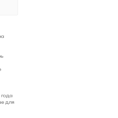
на
рь
е
 года
ае для