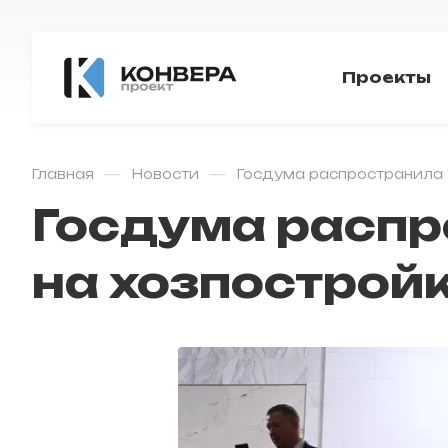
Проекты
—
—
Главная
Новости
Госдума распространила 
Госдума распр
на хозпострой