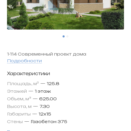
1-114 Современный проект дома
Подробности
Характеристики
Площадь, м²
—
125.8
Этажей
—
1 этаж
Объем, м³
—
625.00
Высота, м
—
7.30
Габариты
—
12х15
Стены
—
Газобетон 375