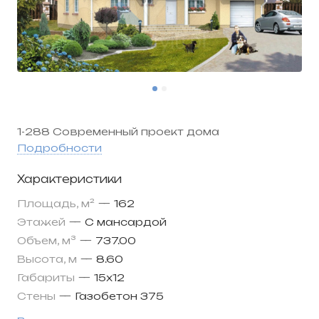
1-288 Современный проект дома
Подробности
Характеристики
Площадь, м²
—
162
Этажей
—
С мансардой
Объем, м³
—
737.00
Высота, м
—
8.60
Габариты
—
15х12
Стены
—
Газобетон 375