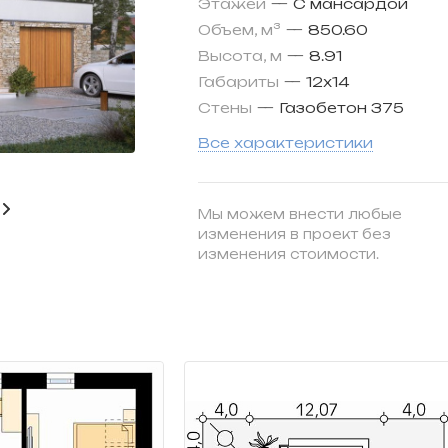
Этажей
—
С мансардой
Объем, м³
—
850.60
Высота, м
—
8.91
Габариты
—
12х14
Стены
—
Газобетон 375
Все характеристики
Мы можем внести любые
изменения в проект без
изменения стоимости.