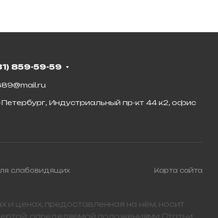
81) 859-59-59
89@mail.ru
-Петербург, Индустриальный пр-кт 44 к2, офис
для слабовидящих
Карта сайта
 и ценах, предоставленная на нём, носит
фертой, определяемой положениями Статьи