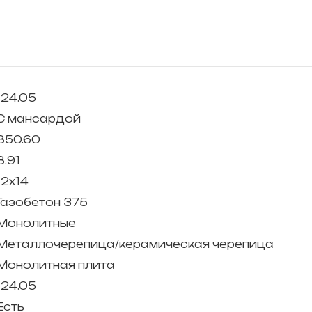
124.05
С мансардой
850.60
8.91
12х14
Газобетон 375
Монолитные
Металлочерепица/керамическая черепица
Монолитная плита
124.05
Есть