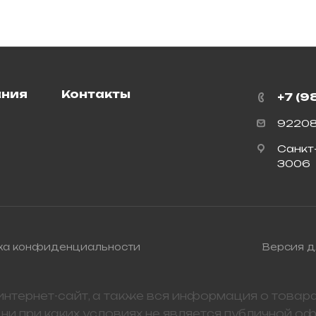
ания
Контакты
+7 (9
92208
Санкт
3006
ка конфиденциальности
Версия 
нтернет-сайт, а также вся информация о товарах
ни при каких условиях не является публичной о