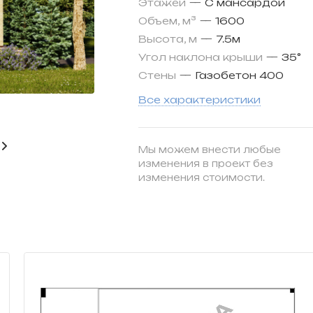
Этажей
—
С мансардой
Объем, м³
—
1600
Высота, м
—
7.5м
Угол наклона крыши
—
35°
Стены
—
Газобетон 400
Все характеристики
Мы можем внести любые
изменения в проект без
изменения стоимости.