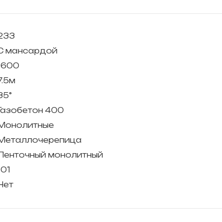
233
С мансардой
1600
7.5м
35°
Газобетон 400
Монолитные
Металлочерепица
Ленточный монолитный
101
Нет