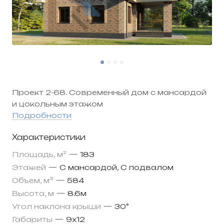
Проект 2-68. Современный дом с мансардой
и цокольным этажом
Подробности
Характеристики
Площадь, м²
—
183
Этажей
—
С мансардой, С подвалом
Объем, м³
—
584
Высота, м
—
8.6м
Угол наклона крыши
—
30°
Габариты
—
9х12