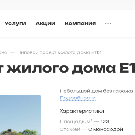
Услуги
Акции
Компания
—
она
Типовой проект жилого дома E112
т жилого дома E
Небольшой дом без гаража
Подробности
Характеристики
Площадь, м²
—
123
Этажей
—
С мансардой