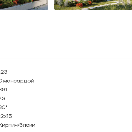
123
С мансардой
361
7.3
30°
12х15
Кирпич/блоки