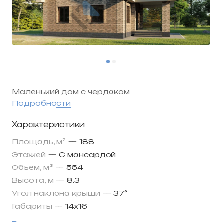
Маленький дом с чердаком
Подробности
Характеристики
Площадь, м²
—
188
Этажей
—
С мансардой
Объем, м³
—
554
Высота, м
—
8.3
Угол наклона крыши
—
37°
Габариты
—
14х16