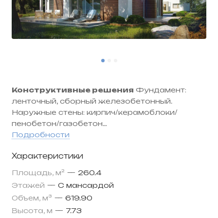
Конструктивные решения
Фундамент:
ленточный, сборный железобетонный.
Наружные стены: кирпич/керамоблоки/
пенобетон/газобетон
Межэтажные перекрытия: монолитное
Подробности
Кровля:цементно-песчаная черепица,
Характеристики
металлочерепица, керамическая черепица
Окна и двери: из пластикового профиля с
Площадь, м²
—
260.4
двухкамерным стеклопакетом.
Этажей
—
С мансардой
Объем, м³
—
619.90
Высота, м
—
7.73