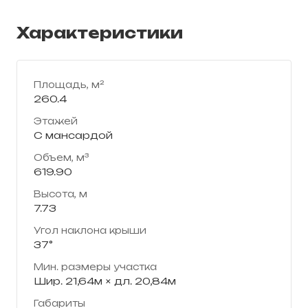
Характеристики
Площадь, м²
260.4
Этажей
С мансардой
Объем, м³
619.90
Высота, м
7.73
Угол наклона крыши
37°
Мин. размеры участка
Шир. 21,64м × дл. 20,84м
Габариты