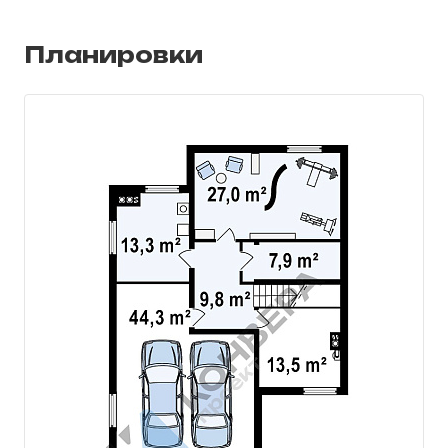
как сауну, так и гидромассажную ванну.
Грамотная работа проектировщиков
позволила добиться того, что пребывая на
Планировки
втором этаже, вы не будете ощущать наклон
кровли.
Этот очаровательный дом придется по нраву
тем людям, которые, прежде всего, ценят в
жилье простор и удобство. К тому же этот
дом универсален – он будет великолепно
смотреться как в урбанистическом, так и в
загородном ландшафте.