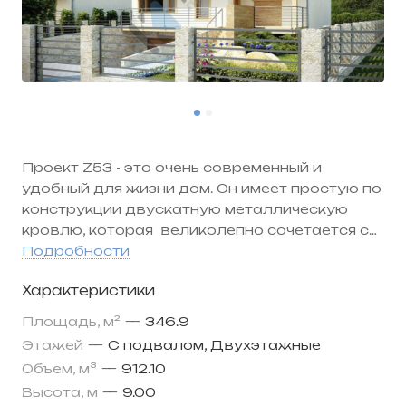
Проект Z53
- это очень современный и
удобный для жизни дом. Он имеет простую по
конструкции двускатную металлическую
кровлю, которая великолепно сочетается с
деревянной обшивкой дома. Это уникальное
Подробности
жилье – с одной стороны компактное, но при
Характеристики
этом обладающее большой внутренней
площадью.
Площадь, м²
—
346.9
Дом внутри очень светлый, в нем все очень
Этажей
—
С подвалом, Двухэтажные
просто и понятно – каждая комната, каждое
Объем, м³
—
912.10
хозяйственное помещение расположено
Высота, м
—
9.00
предельно рационально и находиться «на