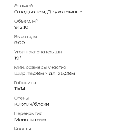
Этажей
С подвалом, Двухэтажные
Объем, м³
912.10
Высота, м
9.00
Угол наклона крыши
19°
Мин. размеры участка
Шир. 18,09м × дл. 25,29м
Габариты
11х14
Стены
Кирпич/блоки
Перекрытия
Монолитные
Кровля