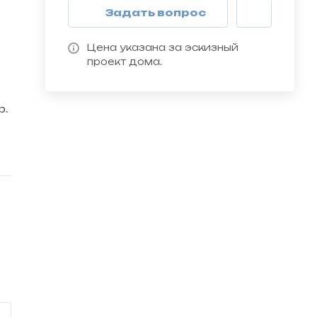
Задать вопрос
Цена указана за эскизный
проект дома.
и
р.
ве
ой
ма
ны
и