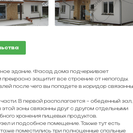
льства
тное здание. Фасад дома подчеркивает
прекрасно защитит все строение от непогоды.
влей после чего вы попадете в коридор связанн
асти. В первой располагается – обеденный зал,
ы этой зоны связанны друг с другом отдельными
обного хранения пищевых продуктов.
узел и подсобное помещение. Также тут есть
этаже поместились три полноценные спальные