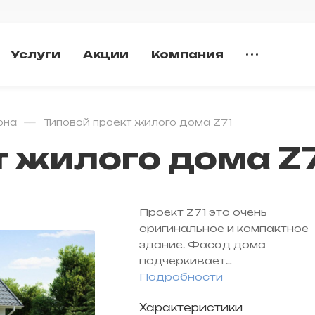
Услуги
Акции
Компания
—
она
Типовой проект жилого дома Z71
т жилого дома Z
Проект Z71
это очень
оригинальное и компактное
здание. Фасад дома
подчеркивает
индивидуальные особеннос
Подробности
вашего дома и прекрасно
Характеристики
защитит все строение от