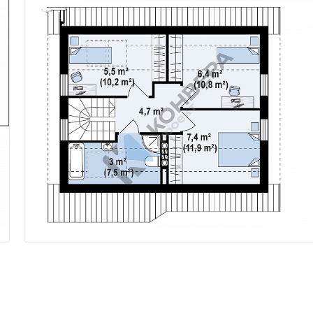
подсобное помещение. Такж
тут есть лестница, ведущая
на мансарду. На втором
этаже поместились три
полноценные спальные
комнаты. Вдобавок на
мансарде есть удобная
ванная, комната для стирки 
сушки белья, а также санузе
Это лучший проект, для
людей, ценящих хороший
дизайн, экономичность и
практичность.