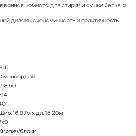
ванная, комната для стирки и сушки белья, а
ший дизайн, экономичность и практичность.
91.5
С мансардой
213.50
7.14
40°
Шир. 16,87м x дл. 15,20м
7х9
Кирпич/блоки