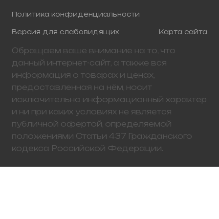
Политика конфиденциальности
Версия для слабовидящих
Карта сайта
Обращаем ваше внимание на то, что
данный интернет-сайт, а также вся
информация о товарах и ценах,
предоставленная на нём, носит
исключительно информационный характер
и ни при каких условиях не является
публичной офертой, определяемой
положениями Статьи 437 Гражданского
кодекса Российской Федерации.