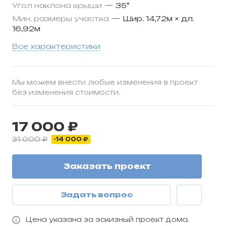
Угол наклона крыши
—
35°
гостевой комнаты открывается потрясающий
вид на приусадебный участок. Вообще во
Мин. размеры участка
—
Шир. 14,72м × дл.
16,92м
всех комнатах окна очень просторные, а
также имеется стеклянные двустворчатые
Все характеристики
окна, благодаря которым дом просто залит
светом – а это значительная экономия
электроэнергии.
Мы можем внести любые изменения в проект
Этот дом идеальный вариант для людей
без изменения стоимости.
желающих купить небольшое жилье, с
красивым дизайном и невысокой стоимостью
обслуживания.
17 000 ₽
31 000 ₽
-14 000 ₽
Заказать проект
Задать вопрос
Цена указана за эскизный проект дома.