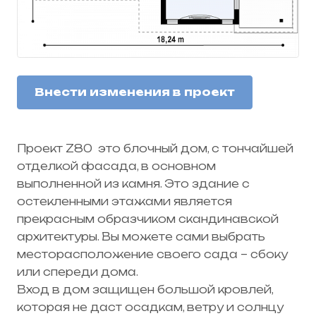
Это прекрасный дом, который может быть как
одноэтажным, так и двух этажным зданием.
Он понравиться любому человеку, который
ценит в архитектуре функциональность и
красоту.
Внести изменения в проект
Проект Z80
это блочный дом, с тончайшей
отделкой фасада, в основном
выполненной из камня. Это здание с
остекленными этажами является
прекрасным образчиком скандинавской
архитектуры. Вы можете сами выбрать
месторасположение своего сада – сбоку
или спереди дома.
Вход в дом защищен большой кровлей,
которая не даст осадкам, ветру и солнцу