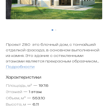
Проект Z80
это блочный дом, с тончайшей
отделкой фасада, в основном выполненной
из камня. Это здание с остекленными
этажами является прекрасным образчиком
скандинавской архитектуры. Вы можете сами
Подробности
выбрать месторасположение своего сада –
Характеристики
сбоку или спереди дома.
Вход в дом защищен большой кровлей,
Площадь, м²
—
197.6
которая не даст осадкам, ветру и солнцу
Этажей
—
1 этаж
испортить фасад здания. В прихожей есть
Объем, м³
—
553.10
вместительный гардероб, размеры которого
Высота, м
—
6.11
позволят одновременно переодеваться