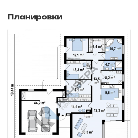
шумов, что создает в доме желанную тишину
и покой.
Все комнаты застеклены, хорошо освещены и
Планировки
прекрасно вентилируются. Если вы захотите,
то можно отказаться от части балконов, и
ограничиться простыми просторными окнами.
Самая объемная спальная комната имеет
собственный выход в ванную. Другие
комнаты обладают специальной нишей для
шкафа.
Стандартная версия проекта отличается
обыкновенным потолком, над которым
имеется чердак. В этом доме есть
просторный гараж, с подсобным
помещением, в котором можно расположить
мастерскую, либо просто хранить
инструменты и топливо.
Также вы можете сделать вход в гараж с
другой стороны, что позволит вам
перепланировать расположение гостиной.