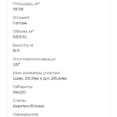
Площадь, м²
197.6
Этажей
1 этаж
Объем, м³
553.10
Высота, м
6.11
Угол наклона крыши
25°
Мин. размеры участка
Шир. 25,13м x дл. 26,44м
Габариты
19х20
Стены
Кирпич/блоки
Перекрытия