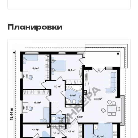
Этот дом можно отапливать
несколькими способами: при помощи
биомассы из древесных паллет, угля
Планировки
или газа. Для хранения топлива есть
отдельно выделенное помещение
возле самого гаража.
Внешняя часть дома Z200 имеет
современный спокойный и
уравновешенный дизайн, с
использованием оригинальных
элементов.