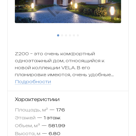
Z200
– это очень комфортный
одноэтажный дом, относящийся к
новой коллекции VELA. В его
планировке имеются, очень удобные
функциональные решения: соединение
Подробности
через гардероб гаража на две машины
и жилой части дом, вместительная
Характеристики
кладовка с входом из кухни,
разграничение кухни и гостиной при
Площадь, м²
—
176
помощи сдвижных дверей, деликатная
Этажей
—
1 этаж
разбивка пространства дома на
Объем, м³
—
581.99
общую и приватную зоны. На чердаке
Высота, м
—
6.80